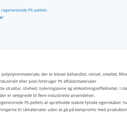
regenererede PS-pellets
ør
polystyrenmateriale, der er blevet behandlet, renset, smeltet, filtrer
industrielt eller post-forbruger PS affaldsmaterialer.
e struktur, stivhed, isoleringsevne og omkostningseffektivitet. I s
der er velegnede til flere industrielle anvendelser.
enererede PS-pellets at opretholde stabile fysiske egenskaber, hvi
ningerne til råmaterialer uden at gå på kompromis med produktivi