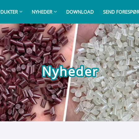
DUKTER
NYHEDER
DOWNLOAD
SEND FORESPØ
Nyheder