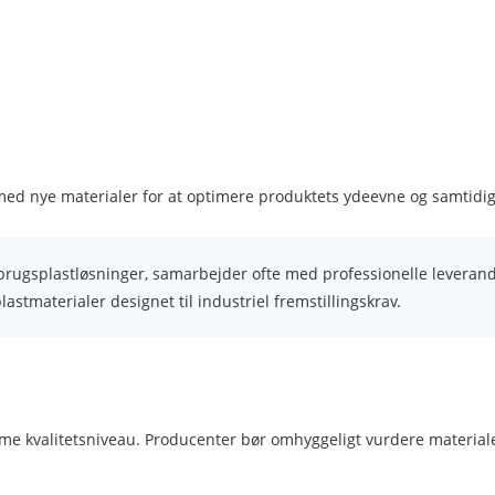
med nye materialer for at optimere produktets ydeevne og samtidi
nbrugsplastløsninger, samarbejder ofte med professionelle levera
astmaterialer designet til industriel fremstillingskrav.
amme kvalitetsniveau. Producenter bør omhyggeligt vurdere materia