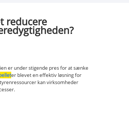
t reducere
æredygtigheden?
ien er under stigende pres for at sænke
ellet
er blevet en effektiv løsning for
styrenressourcer kan virksomheder
cesser.