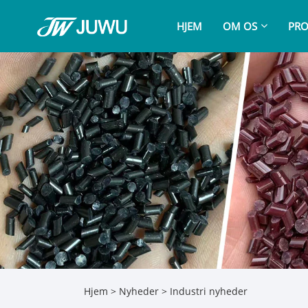
HJEM
OM OS
PRO
Hjem
>
Nyheder
>
Industri nyheder