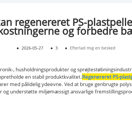
an regenereret PS-plastpelle
mkostningerne og forbedre b
●
2026-05-27
●
3
●
Efterlad mig en besked
ronik-, husholdningsprodukter og sprøjtestøbningsindustr
retholde en stabil produktkvalitet.
Regenereret PS-plastp
rer med pålidelig ydeevne. Ved at bruge genbrugte poly
r og understøtte miljømæssigt ansvarlige fremstillingspro