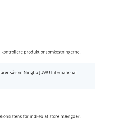
g kontrollere produktionsomkostningerne.
ndører såsom Ningbo JUWU International
lekonsistens før indkøb af store mængder.